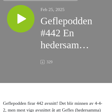
Feb 25, 2025
Geflepodden
#442 En
hedersam
förlust?
329
Geflepodden firar 442 avsnitt! Det blir minnen av 4-4-
2, men mest vigs avsnittet åt att Gefles (hedersamma)